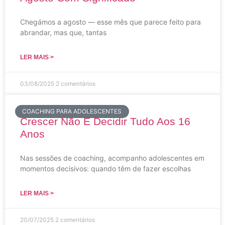
Chegámos a agosto — esse mês que parece feito para
abrandar, mas que, tantas
LER MAIS >
03/08/2025
2 comentários
COACHING PARA ADOLESCENTES
Crescer Não É Decidir Tudo Aos 16
Anos
Nas sessões de coaching, acompanho adolescentes em
momentos decisivos: quando têm de fazer escolhas
LER MAIS >
20/07/2025
2 comentários