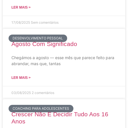
LER MAIS >
17/08/2025
Sem comentários
DESENVOLVIMENTO PESSOAL
Agosto Com Significado
Chegámos a agosto — esse mês que parece feito para
abrandar, mas que, tantas
LER MAIS >
03/08/2025
2 comentários
COACHING PARA ADOLESCENTES
Crescer Não É Decidir Tudo Aos 16
Anos