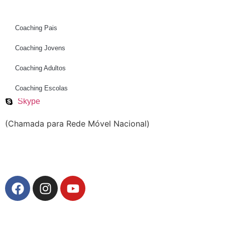
Coaching Pais
Coaching Jovens
Telefone
Coaching Adultos
Email
Coaching Escolas
WhatsApp
Skype
(Chamada para Rede Móvel Nacional)
Politica de Privacidade