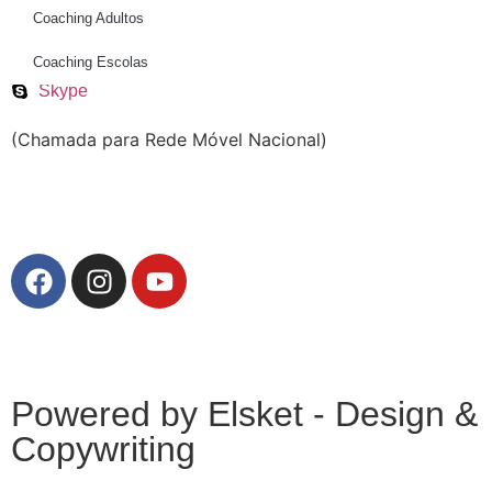
Telefone
Coaching Adultos
Email
Coaching Escolas
WhatsApp
Skype
(Chamada para Rede Móvel Nacional)
Politica de Privacidade
Powered by Elsket - Design &
Copywriting