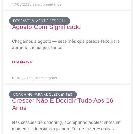
17/08/2025
Sem comentários
DESENVOLVIMENTO PESSOAL
Agosto Com Significado
Chegámos a agosto — esse mês que parece feito para
abrandar, mas que, tantas
LER MAIS >
03/08/2025
2 comentários
COACHING PARA ADOLESCENTES
Crescer Não É Decidir Tudo Aos 16
Anos
Nas sessões de coaching, acompanho adolescentes em
momentos decisivos: quando têm de fazer escolhas