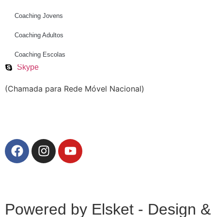
Coaching Jovens
Telefone
Coaching Adultos
Email
Coaching Escolas
WhatsApp
Skype
(Chamada para Rede Móvel Nacional)
Politica de Privacidade
Powered by Elsket - Design &